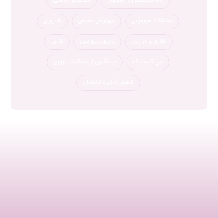
ماما متخصص در اصفهان
متخصص مامایی
مشکلات هورمونی
مهرنوش مطیعی
ناباروری
ناباروری در زنان
ناباروری زوجین
نازایی
پلی کیستیک
پیشگیری از مشکلات باروری
کاهش ذخیره تخمدان