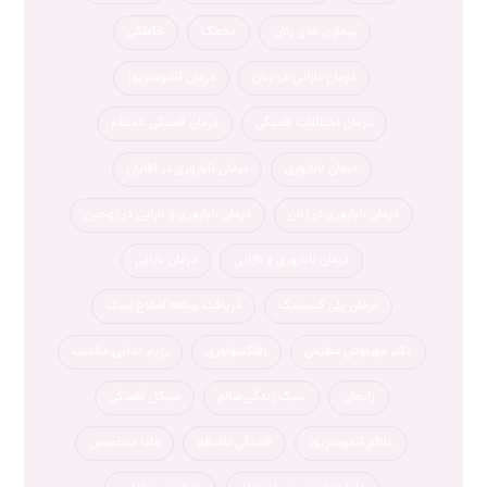
بیماری های زنان
تخمک
حاملگی
درمان-نازایی-در-زنان
درمان آندومتریوز
درمان اختلالات قاعدگی
درمان قاعدگی نامنظم
درمان ناباروری
درمان ناباروری در آقایان
درمان ناباروری در زنان
درمان ناباروری و نارایی در زوجین
درمان ناباروری و نازایی
درمان نازایی
درمان پلی کیستیک
دریافت برنامه اصلاح سبک
دکتر مهرنوش مطیعی
رفلکسولوژی
رژیم غذایی مناسب
زایمان
سبک زندگی سالم
سیکل قاعدگی
علائم آندومتریوز
قاعدگی نامنظم
ماما متخصص