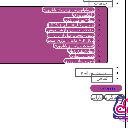
خدمات
اوریکولوتراپی و درمان ناباروری
رفلکسولوژی
اصلاح سبک زندگی
درمان زگیل تناسلی ( HPV )
اختلالات جنسی(واژینیسموس)
تعیین جنسیت قبل از بارداری
کانال VIP مامان انرژی مثبت
خدمات نازایی و ناباروری
بیماری های زنان
خدمات مامایی
لاین ماساژ باروری
مجله آموزشی
پرسش و پاسخ
تماس
رزرو نوبت
اینستاگرام
آپارات