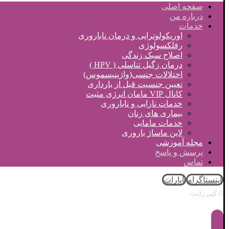
صفحه اصلی
درباره من
خدمات
اوریکولوتراپی و درمان ناباروری
رفلکسولوژی
اصلاح سبک زندگی
درمان زگیل تناسلی ( HPV )
اختلالات جنسی(واژینیسموس)
تعیین جنسیت قبل از بارداری
کانال VIP مامان انرژی مثبت
خدمات نازایی و ناباروری
بیماری های زنان
خدمات مامایی
لاین ماساژ باروری
مجله آموزشی
پرسش و پاسخ
تماس
اینستاگرام
آپارات
© کپی رایت