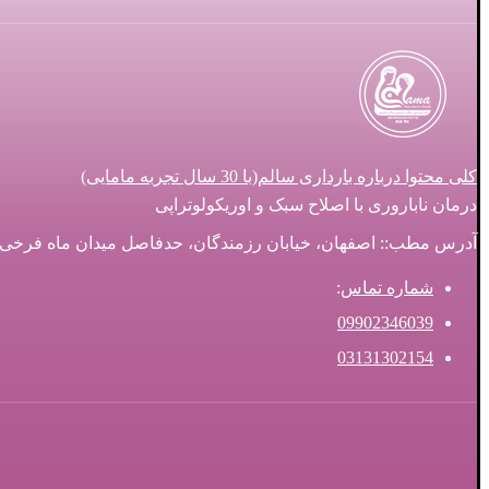
کلی محتوا درباره بارداری سالم(با 30 سال تجربه مامایی)
درمان ناباروری با اصلاح سبک و اوریکولوتراپی
آدرس مطب:: اصفهان، خیابان رزمندگان، حدفاصل میدان ماه فرخی و سه ر
شماره تماس
:
09902346039
03131302154