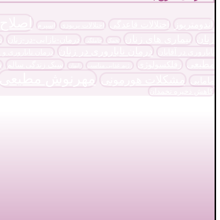
اصلاح
آندومتریوز
اختلالات قاعدگی
اختلالات پریودی
اسپرم
زنان
بیماری های زنان
درمان-نازایی-در-زنان
د
تخمک
حاملگی
درمان ناباروری در زنان
ناباروری در آقایان
درمان ناباروری و 
مطیعی
رفلکسولوژی
سبک زندگی سالم
س
رژیم غذایی مناسب
زایمان
مهرنوش مطیعی
مشکلات هورمونی
مامایی
کاهش ذخیره تخمدان