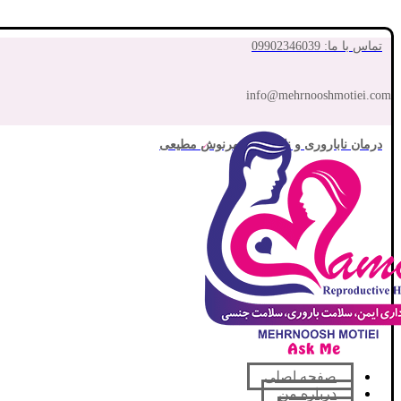
تماس با ما: 09902346039
info@mehrnooshmotiei.com
درمان ناباروری و نازایی با مهرنوش مطیعی
صفحه اصلی
درباره من